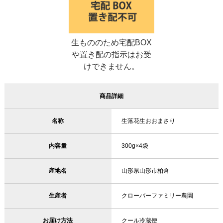
生もののため宅配BOX
や置き配の指示はお受
けできません。
商品詳細
名称
生落花生おおまさり
内容量
300g×4袋
産地名
山形県山形市柏倉
生産者
クローバーファミリー農園
お届け方法
クール冷蔵便