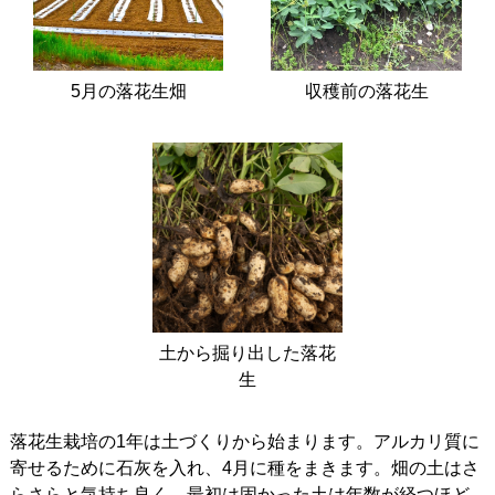
5月の落花生畑
収穫前の落花生
土から掘り出した落花
生
落花生栽培の1年は土づくりから始まります。アルカリ質に
寄せるために石灰を入れ、4月に種をまきます。畑の土はさ
らさらと気持ち良く、最初は固かった土は年数が経つほど