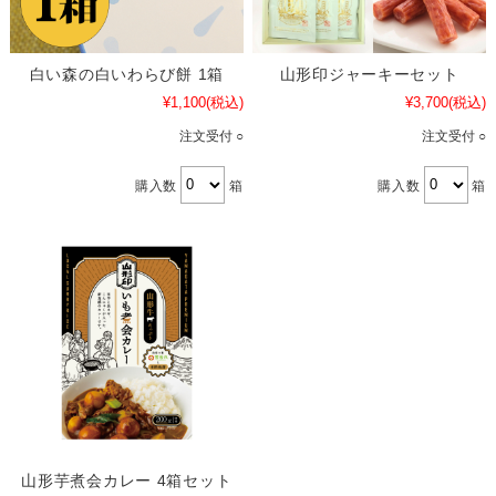
白い森の白いわらび餅 1箱
山形印ジャーキーセット
¥1,100
(税込)
¥3,700
(税込)
注文受付 ○
注文受付 ○
購入数
箱
購入数
箱
山形芋煮会カレー 4箱セット