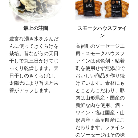
最上の荘園
スモークハウスファイ
ン
豊富な湧き水をふんだ
んに使ってきくらげを
高畠町のソーセージ工
栽培。昔ながらの天日
房・スモークハウスフ
干しで丸三日かけてじ
ァインは発色剤・粘着
っくり乾燥します。天
剤を使用せず無添加で
日干しのきくらげは、
おいしい商品を作り続
太陽光により旨味と栄
けています。素材にも
養がアップします。
とことんこだわり、豚
肉は山形県産・国産の
新鮮な肉を使用、酒・
ワイン・塩は国産・山
形県産・高畠町産にこ
だわります。ファイン
のソーセージはその味